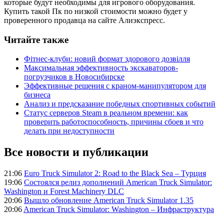
которые будут необходимы для игрового оборудования.
Купить такой Пк по низкой стоимости можно будет у
проверенного продавца на сайте Алиэкспресс.
Читайте также
Фітнес-клуби: новий формат здорового дозвілля
Максимальная эффективность экскаваторов-
погрузчиков в Новосибирске
Эффективные решения с краном-манипулятором для
бизнеса
Анализ и предсказание победных спортивных событий
Статус серверов Steam в реальном времени: как
проверить работоспособность, причины сбоев и что
делать при недоступности
Все новости и публикации
21:06
Euro Truck Simulator 2: Road to the Black Sea – Турция
19:06
Состоялся релиз дополнений American Truck Simulator:
Washington и Forest Machinery DLC
20:06
Вышло обновление American Truck Simulator 1.35
20:06
American Truck Simulator: Washington – Инфраструктура