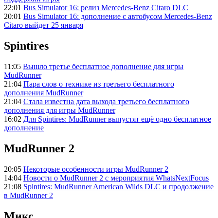
22:01
Bus Simulator 16: релиз Mercedes-Benz Citaro DLC
20:01
Bus Simulator 16: дополнение с автобусом Mercedes-Benz
Citaro выйдет 25 января
Spintires
11:05
Вышло третье бесплатное дополнение для игры
MudRunner
21:04
Пара слов о технике из третьего бесплатного
дополнения MudRunner
21:04
Стала известна дата выхода третьего бесплатного
дополнения для игры MudRunner
16:02
Для Spintires: MudRunner выпустят ещё одно бесплатное
дополнение
MudRunner 2
20:05
Некоторые особенности игры MudRunner 2
14:04
Новости о MudRunner 2 с мероприятия WhatsNextFocus
21:08
Spintires: MudRunner American Wilds DLC и продолжение
в MudRunner 2
Микс