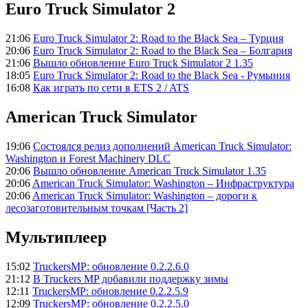
Euro Truck Simulator 2
21:06
Euro Truck Simulator 2: Road to the Black Sea – Турция
20:06
Euro Truck Simulator 2: Road to the Black Sea – Болгария
21:06
Вышло обновление Euro Truck Simulator 2 1.35
18:05
Euro Truck Simulator 2: Road to the Black Sea - Румыния
16:08
Как играть по сети в ETS 2 / ATS
American Truck Simulator
19:06
Состоялся релиз дополнений American Truck Simulator:
Washington и Forest Machinery DLC
20:06
Вышло обновление American Truck Simulator 1.35
20:06
American Truck Simulator: Washington – Инфраструктура
20:06
American Truck Simulator: Washington – дороги к
лесозаготовительным точкам [Часть 2]
Мультиплеер
15:02
TruckersMP: обновление 0.2.2.6.0
21:12
В Truckers MP добавили поддержку зимы
12:11
TruckersMP: обновление 0.2.2.5.9
12:09
TruckersMP: обновление 0.2.2.5.0