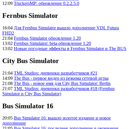
12:09
TruckersMP: обновление 0.2.2.5.0
Fernbus Simulator
16:04
Для Fernbus Simulator вышло дополнение VDL Futura
FHD2
21:04
Fernbus Simulator обновление 1.20
13:02
Fernbus Simulator: beta-обновление 1.20
13:02
Новые погодные эффекты в Fernbus Simulator и The BUS
City Bus Simulator
21:04
TML Studios: дневники разработчиков #21
14:09
The Bus - первое видео из режима сетевой игры
21:08
The Bus - новое имя для City Bus Simulator: Berlin
21:07
TML Studios: дневники разработчиков #18 (Fernbus
Simulator и City Bus Simulator)
Bus Simulator 16
20:05
Bus Simulator 16: вышло золотое издание и новое
дополнение
21:05
Bus Simulator 16: последнее дополнение и окончание