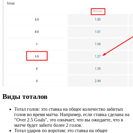
Виды тоталов
Тотал голов: это ставка на общее количество забитых
голов во время матча. Например, если ставка сделана на
"Over 2.5 Goals", это означает, что вы ожидаете, что в
матче будет забито более 2 голов.
Тотал ударов по воротам: это ставка на общее