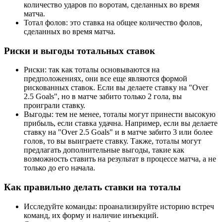
количество ударов по воротам, сделанных во время
матча.
Тотал фолов: это ставка на общее количество фолов,
сделанных во время матча.
Риски и выгоды тотальных ставок
Риски: так как тоталы основываются на
предположениях, они все еще являются формой
рискованных ставок. Если вы делаете ставку на "Over
2.5 Goals", но в матче забито только 2 гола, вы
проиграли ставку.
Выгоды: тем не менее, тоталы могут принести высокую
прибыль, если ставка удачна. Например, если вы делаете
ставку на "Over 2.5 Goals" и в матче забито 3 или более
голов, то вы выиграете ставку. Также, тоталы могут
предлагать дополнительные выгоды, такие как
возможность ставить на результат в процессе матча, а не
только до его начала.
Как правильно делать ставки на тоталы
Исследуйте команды: проанализируйте историю встреч
команд, их форму и наличие инъекций.