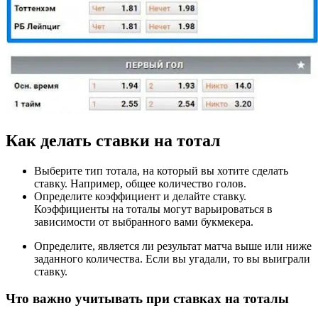
Как делать ставки на тотал
Выберите тип тотала, на который вы хотите сделать
ставку. Например, общее количество голов.
Определите коэффициент и делайте ставку.
Коэффициенты на тоталы могут варьироваться в
зависимости от выбранного вами букмекера.
Определите, является ли результат матча выше или ниже
заданного количества. Если вы угадали, то вы выиграли
ставку.
Что важно учитывать при ставках на тоталы