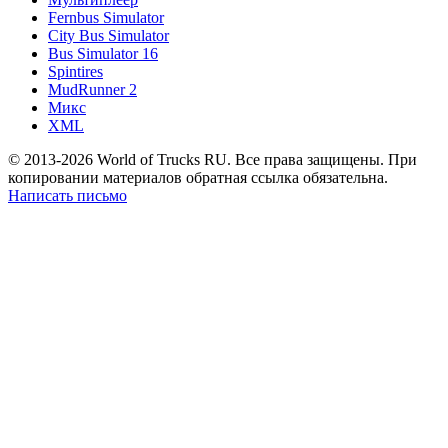
Fernbus Simulator
City Bus Simulator
Bus Simulator 16
Spintires
MudRunner 2
Микс
XML
© 2013-2026 World of Trucks RU. Все права защищены. При
копировании материалов обратная ссылка обязательна.
Написать письмо