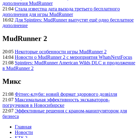
дополнения MudRunner
21:04
Стала известна дата выхода третьего бесплатного
дополнения для игры MudRunner
16:02
Для Spintires: MudRunner выпустят ещё одно бесплатное
дополнение
MudRunner 2
20:05
Некоторые особенности игры MudRunner 2
14:04
Новости о MudRunner 2 с мероприятия WhatsNextFocus
21:08
Spintires: MudRunner American Wilds DLC и продолжение
в MudRunner 2
Микс
21:08
Фітнес-клуби: новий формат здорового дозвілля
21:07
Максимальная эффективность экскаваторов-
погрузчиков в Новосибирске
22:07
Эффективные решения с краном-манипулятором для
бизнеса
Главная
Новости
ETS 2