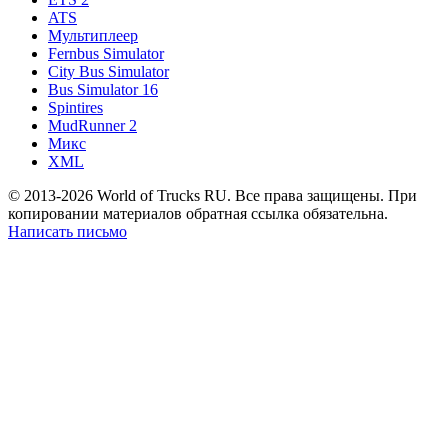
ATS
Мультиплеер
Fernbus Simulator
City Bus Simulator
Bus Simulator 16
Spintires
MudRunner 2
Микс
XML
© 2013-2026 World of Trucks RU. Все права защищены. При
копировании материалов обратная ссылка обязательна.
Написать письмо