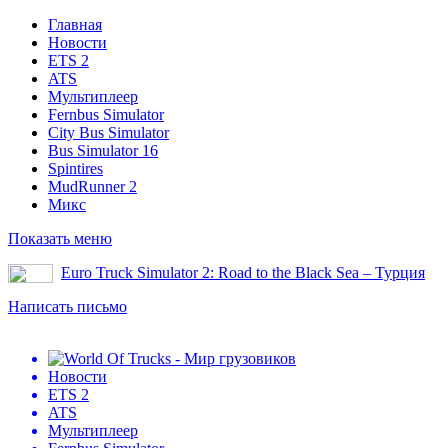
Главная
Новости
ETS 2
ATS
Мультиплеер
Fernbus Simulator
City Bus Simulator
Bus Simulator 16
Spintires
MudRunner 2
Микс
Показать меню
Euro Truck Simulator 2: Road to the Black Sea – Турция
Написать письмо
Новости
ETS 2
ATS
Мультиплеер