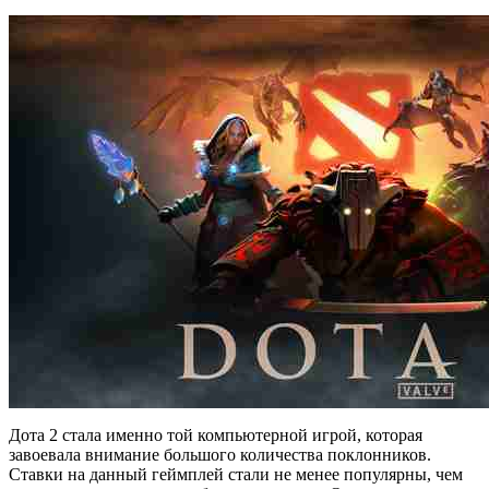
Дота 2 стала именно той компьютерной игрой, которая
завоевала внимание большого количества поклонников.
Ставки на данный геймплей стали не менее популярны, чем