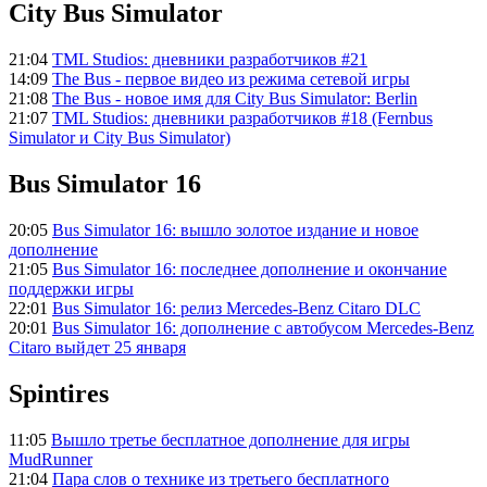
City Bus Simulator
21:04
TML Studios: дневники разработчиков #21
14:09
The Bus - первое видео из режима сетевой игры
21:08
The Bus - новое имя для City Bus Simulator: Berlin
21:07
TML Studios: дневники разработчиков #18 (Fernbus
Simulator и City Bus Simulator)
Bus Simulator 16
20:05
Bus Simulator 16: вышло золотое издание и новое
дополнение
21:05
Bus Simulator 16: последнее дополнение и окончание
поддержки игры
22:01
Bus Simulator 16: релиз Mercedes-Benz Citaro DLC
20:01
Bus Simulator 16: дополнение с автобусом Mercedes-Benz
Citaro выйдет 25 января
Spintires
11:05
Вышло третье бесплатное дополнение для игры
MudRunner
21:04
Пара слов о технике из третьего бесплатного