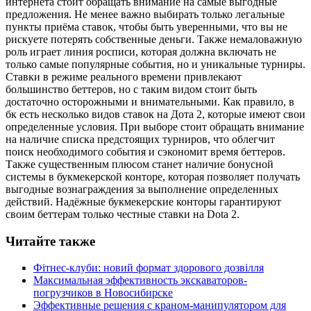
интернета стоит обращать внимание на самые выгодные
предложения. Не менее важно выбирать только легальные
пункты приёма ставок, чтобы быть уверенными, что вы не
рискуете потерять собственные деньги. Также немаловажную
роль играет линия росписи, которая должна включать не
только самые популярные события, но и уникальные турниры.
Ставки в режиме реального времени привлекают
большинство беттеров, но с таким видом стоит быть
достаточно осторожными и внимательными. Как правило, в
бк есть несколько видов ставок на Дота 2, которые имеют свои
определенные условия. При выборе стоит обращать внимание
на наличие списка предстоящих турниров, что облегчит
поиск необходимого события и сэкономит время беттеров.
Также существенным плюсом станет наличие бонусной
системы в букмекерской конторе, которая позволяет получать
выгодные вознаграждения за выполнение определенных
действий. Надёжные букмекерские конторы гарантируют
своим беттерам только честные ставки на Dota 2.
Читайте также
Фітнес-клуби: новий формат здорового дозвілля
Максимальная эффективность экскаваторов-
погрузчиков в Новосибирске
Эффективные решения с краном-манипулятором для