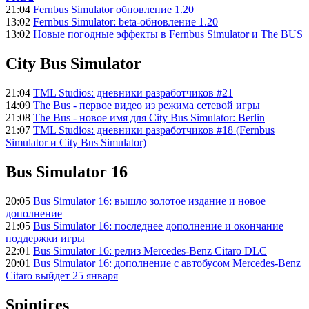
21:04
Fernbus Simulator обновление 1.20
13:02
Fernbus Simulator: beta-обновление 1.20
13:02
Новые погодные эффекты в Fernbus Simulator и The BUS
City Bus Simulator
21:04
TML Studios: дневники разработчиков #21
14:09
The Bus - первое видео из режима сетевой игры
21:08
The Bus - новое имя для City Bus Simulator: Berlin
21:07
TML Studios: дневники разработчиков #18 (Fernbus
Simulator и City Bus Simulator)
Bus Simulator 16
20:05
Bus Simulator 16: вышло золотое издание и новое
дополнение
21:05
Bus Simulator 16: последнее дополнение и окончание
поддержки игры
22:01
Bus Simulator 16: релиз Mercedes-Benz Citaro DLC
20:01
Bus Simulator 16: дополнение с автобусом Mercedes-Benz
Citaro выйдет 25 января
Spintires