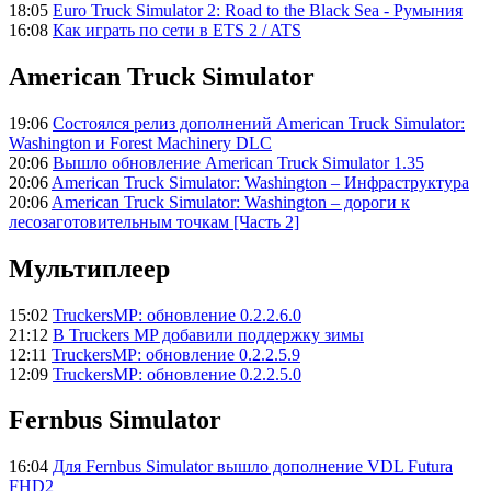
18:05
Euro Truck Simulator 2: Road to the Black Sea - Румыния
16:08
Как играть по сети в ETS 2 / ATS
American Truck Simulator
19:06
Состоялся релиз дополнений American Truck Simulator:
Washington и Forest Machinery DLC
20:06
Вышло обновление American Truck Simulator 1.35
20:06
American Truck Simulator: Washington – Инфраструктура
20:06
American Truck Simulator: Washington – дороги к
лесозаготовительным точкам [Часть 2]
Мультиплеер
15:02
TruckersMP: обновление 0.2.2.6.0
21:12
В Truckers MP добавили поддержку зимы
12:11
TruckersMP: обновление 0.2.2.5.9
12:09
TruckersMP: обновление 0.2.2.5.0
Fernbus Simulator
16:04
Для Fernbus Simulator вышло дополнение VDL Futura
FHD2