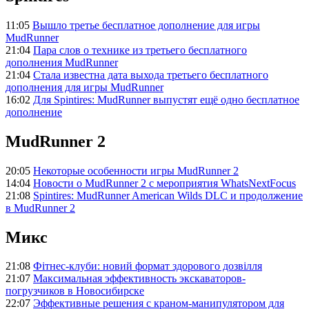
11:05
Вышло третье бесплатное дополнение для игры
MudRunner
21:04
Пара слов о технике из третьего бесплатного
дополнения MudRunner
21:04
Стала известна дата выхода третьего бесплатного
дополнения для игры MudRunner
16:02
Для Spintires: MudRunner выпустят ещё одно бесплатное
дополнение
MudRunner 2
20:05
Некоторые особенности игры MudRunner 2
14:04
Новости о MudRunner 2 с мероприятия WhatsNextFocus
21:08
Spintires: MudRunner American Wilds DLC и продолжение
в MudRunner 2
Микс
21:08
Фітнес-клуби: новий формат здорового дозвілля
21:07
Максимальная эффективность экскаваторов-
погрузчиков в Новосибирске
22:07
Эффективные решения с краном-манипулятором для