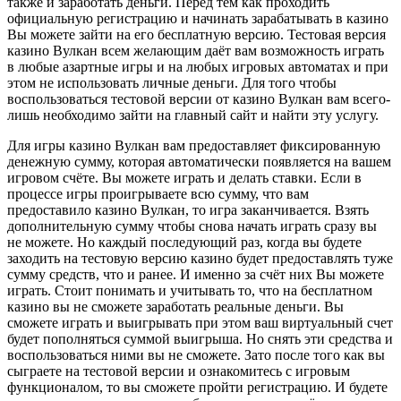
также и заработать деньги. Перед тем как проходить
официальную регистрацию и начинать зарабатывать в казино
Вы можете зайти на его бесплатную версию. Тестовая версия
казино Вулкан всем желающим даёт вам возможность играть
в любые азартные игры и на любых игровых автоматах и при
этом не использовать личные деньги. Для того чтобы
воспользоваться тестовой версии от казино Вулкан вам всего-
лишь необходимо зайти на главный сайт и найти эту услугу.
Для игры казино Вулкан вам предоставляет фиксированную
денежную сумму, которая автоматически появляется на вашем
игровом счёте. Вы можете играть и делать ставки. Если в
процессе игры проигрываете всю сумму, что вам
предоставило казино Вулкан, то игра заканчивается. Взять
дополнительную сумму чтобы снова начать играть сразу вы
не можете. Но каждый последующий раз, когда вы будете
заходить на тестовую версию казино будет предоставлять туже
сумму средств, что и ранее. И именно за счёт них Вы можете
играть. Стоит понимать и учитывать то, что на бесплатном
казино вы не сможете заработать реальные деньги. Вы
сможете играть и выигрывать при этом ваш виртуальный счет
будет пополняться суммой выигрыша. Но снять эти средства и
воспользоваться ними вы не сможете. Зато после того как вы
сыграете на тестовой версии и ознакомитесь с игровым
функционалом, то вы сможете пройти регистрацию. И будете