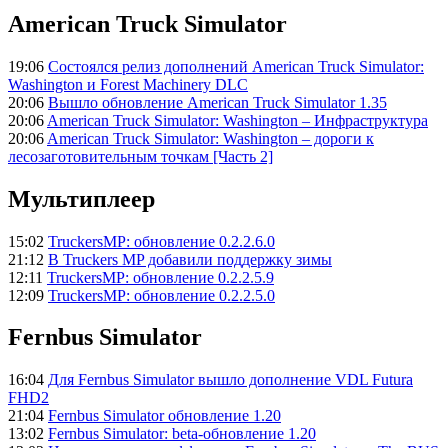
American Truck Simulator
19:06
Состоялся релиз дополнений American Truck Simulator:
Washington и Forest Machinery DLC
20:06
Вышло обновление American Truck Simulator 1.35
20:06
American Truck Simulator: Washington – Инфраструктура
20:06
American Truck Simulator: Washington – дороги к
лесозаготовительным точкам [Часть 2]
Мультиплеер
15:02
TruckersMP: обновление 0.2.2.6.0
21:12
В Truckers MP добавили поддержку зимы
12:11
TruckersMP: обновление 0.2.2.5.9
12:09
TruckersMP: обновление 0.2.2.5.0
Fernbus Simulator
16:04
Для Fernbus Simulator вышло дополнение VDL Futura
FHD2
21:04
Fernbus Simulator обновление 1.20
13:02
Fernbus Simulator: beta-обновление 1.20