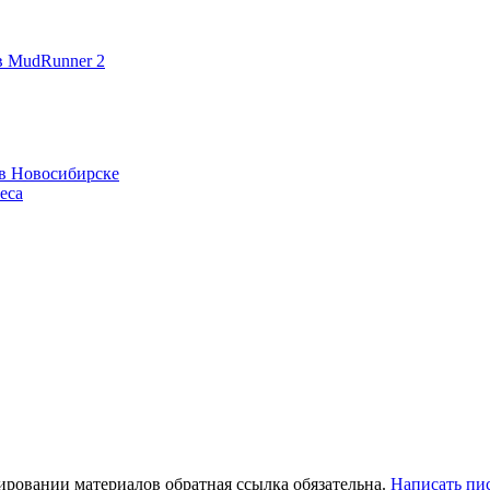
в MudRunner 2
 в Новосибирске
еса
ировании материалов обратная ссылка обязательна.
Написать пи