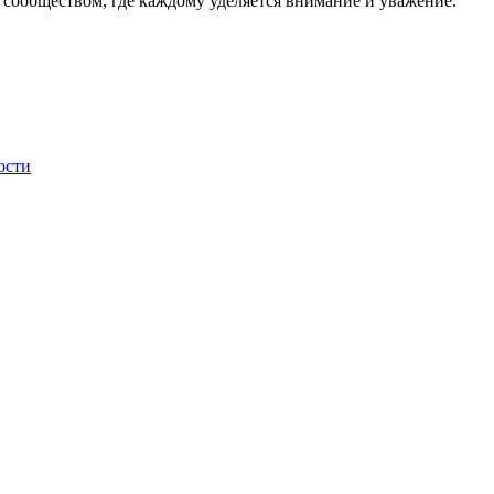
м сообществом, где каждому уделяется внимание и уважение.
ости