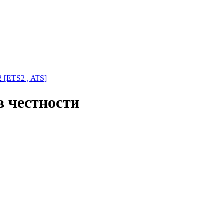
 [ETS2 , ATS]
в честности