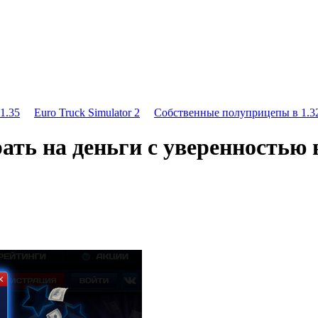
1.35
Euro Truck Simulator 2
Собственные полуприцепы в 1.32
ть на деньги с уверенностью 