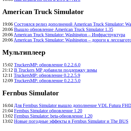
American Truck Simulator
19:06
Состоялся релиз дополнений American Truck Simulator: Wa
20:06
Вышло обновление American Truck Simulator 1.35
20:06
American Truck Simulator: Washington – Инфраструктура
20:06
American Truck Simulator: Washington – дороги к лесозаго
Мультиплеер
15:02
TruckersMP: обновление 0.2.2.6.0
21:12
В Truckers MP добавили поддержку зимы
12:11
TruckersMP: обновление 0.2.2.5.9
12:09
TruckersMP: обновление 0.2.2.5.0
Fernbus Simulator
16:04
Для Fernbus Simulator вышло дополнение VDL Futura FH
21:04
Fernbus Simulator обновление 1.20
13:02
Fernbus Simulator: beta-обновление 1.20
13:02
Новые погодные эффекты в Fernbus Simulator и The BUS