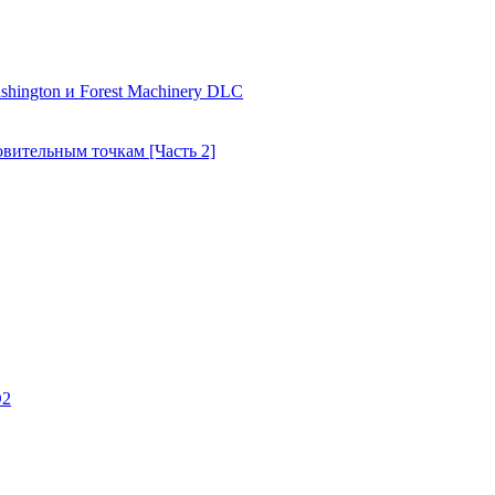
shington и Forest Machinery DLC
товительным точкам [Часть 2]
D2