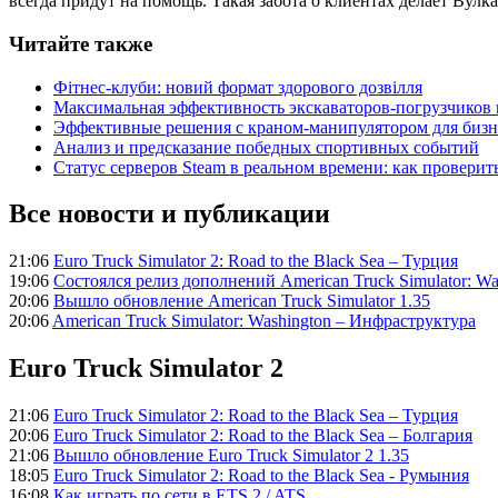
всегда придут на помощь. Такая забота о клиентах делает Вул
Читайте также
Фітнес-клуби: новий формат здорового дозвілля
Максимальная эффективность экскаваторов-погрузчиков
Эффективные решения с краном-манипулятором для бизн
Анализ и предсказание победных спортивных событий
Статус серверов Steam в реальном времени: как проверит
Все новости и публикации
21:06
Euro Truck Simulator 2: Road to the Black Sea – Турция
19:06
Состоялся релиз дополнений American Truck Simulator: Wa
20:06
Вышло обновление American Truck Simulator 1.35
20:06
American Truck Simulator: Washington – Инфраструктура
Euro Truck Simulator 2
21:06
Euro Truck Simulator 2: Road to the Black Sea – Турция
20:06
Euro Truck Simulator 2: Road to the Black Sea – Болгария
21:06
Вышло обновление Euro Truck Simulator 2 1.35
18:05
Euro Truck Simulator 2: Road to the Black Sea - Румыния
16:08
Как играть по сети в ETS 2 / ATS