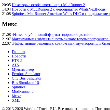
20:05
Некоторые особенности игры MudRunner 2
14:04
Новости о MudRunner 2 с мероприятия WhatsNextFocus
21:08
Spintires: MudRunner American Wilds DLC и продолжение 
Микс
21:08
Фітнес-клуби: новий формат здорового дозвілля
21:07
Максимальная эффективность экскаваторов-погрузчиков
22:07
Эффективные решения с краном-манипулятором для бизн
Главная
Новости
ETS 2
ATS
Мультиплеер
Fernbus Simulator
City Bus Simulator
Bus Simulator 16
Spintires
MudRunner 2
Микс
XML
© 2013-2026 World of Trucks RU. Все права защищены. При коп