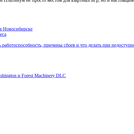
кан Платинум не просто местом для азартных игр, но и настоящи
 в Новосибирске
еса
ь работоспособность, причины сбоев и что делать при недоступн
shington и Forest Machinery DLC