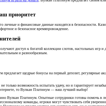
тинум играть на деньги
. Вулкан Платинум предлагает своим кл
наш приоритет
о его личные и финансовые данные находятся в безопасности. К
фортное и безопасное времяпровождение.
енителей
получают доступ к богатой коллекции слотов, настольных игр и
екательным и разнообразным.
нум предлагает щедрые бонусы на первый депозит, регулярные а
не только возможность испытать удачу, но и гарантирует незаб
интернете, то Вулкан Платинум — ваш лучший выбор!
зино Вулкан Платинум. Опытные сотрудники готовы помочь в лю
сионализму команды, игроки могут чувствовать себя уверенно, 