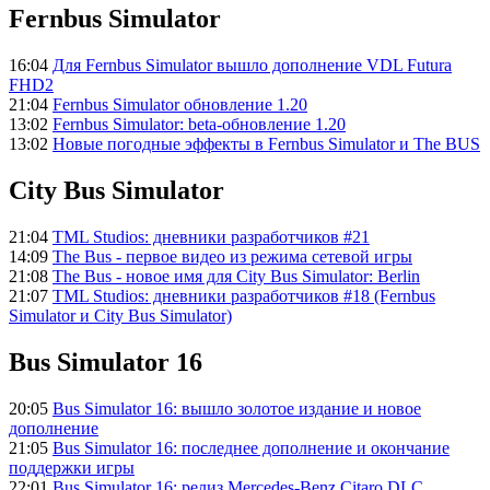
Fernbus Simulator
16:04
Для Fernbus Simulator вышло дополнение VDL Futura
FHD2
21:04
Fernbus Simulator обновление 1.20
13:02
Fernbus Simulator: beta-обновление 1.20
13:02
Новые погодные эффекты в Fernbus Simulator и The BUS
City Bus Simulator
21:04
TML Studios: дневники разработчиков #21
14:09
The Bus - первое видео из режима сетевой игры
21:08
The Bus - новое имя для City Bus Simulator: Berlin
21:07
TML Studios: дневники разработчиков #18 (Fernbus
Simulator и City Bus Simulator)
Bus Simulator 16
20:05
Bus Simulator 16: вышло золотое издание и новое
дополнение
21:05
Bus Simulator 16: последнее дополнение и окончание
поддержки игры
22:01
Bus Simulator 16: релиз Mercedes-Benz Citaro DLC