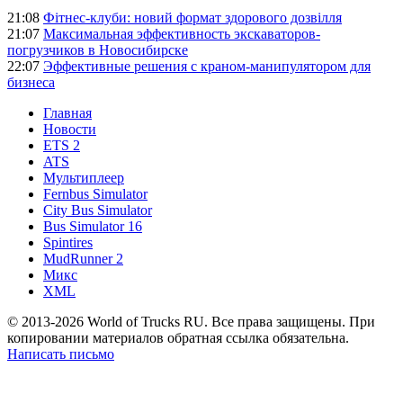
21:08
Фітнес-клуби: новий формат здорового дозвілля
21:07
Максимальная эффективность экскаваторов-
погрузчиков в Новосибирске
22:07
Эффективные решения с краном-манипулятором для
бизнеса
Главная
Новости
ETS 2
ATS
Мультиплеер
Fernbus Simulator
City Bus Simulator
Bus Simulator 16
Spintires
MudRunner 2
Микс
XML
© 2013-2026 World of Trucks RU. Все права защищены. При
копировании материалов обратная ссылка обязательна.
Написать письмо