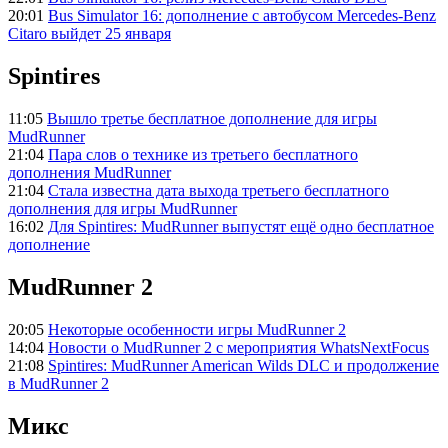
20:01
Bus Simulator 16: дополнение с автобусом Mercedes-Benz
Citaro выйдет 25 января
Spintires
11:05
Вышло третье бесплатное дополнение для игры
MudRunner
21:04
Пара слов о технике из третьего бесплатного
дополнения MudRunner
21:04
Стала известна дата выхода третьего бесплатного
дополнения для игры MudRunner
16:02
Для Spintires: MudRunner выпустят ещё одно бесплатное
дополнение
MudRunner 2
20:05
Некоторые особенности игры MudRunner 2
14:04
Новости о MudRunner 2 с мероприятия WhatsNextFocus
21:08
Spintires: MudRunner American Wilds DLC и продолжение
в MudRunner 2
Микс