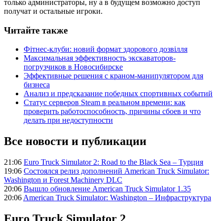
только администраторы, ну а в будущем возможно доступ
получат и остальные игроки.
Читайте также
Фітнес-клуби: новий формат здорового дозвілля
Максимальная эффективность экскаваторов-
погрузчиков в Новосибирске
Эффективные решения с краном-манипулятором для
бизнеса
Анализ и предсказание победных спортивных событий
Статус серверов Steam в реальном времени: как
проверить работоспособность, причины сбоев и что
делать при недоступности
Все новости и публикации
21:06
Euro Truck Simulator 2: Road to the Black Sea – Турция
19:06
Состоялся релиз дополнений American Truck Simulator:
Washington и Forest Machinery DLC
20:06
Вышло обновление American Truck Simulator 1.35
20:06
American Truck Simulator: Washington – Инфраструктура
Euro Truck Simulator 2