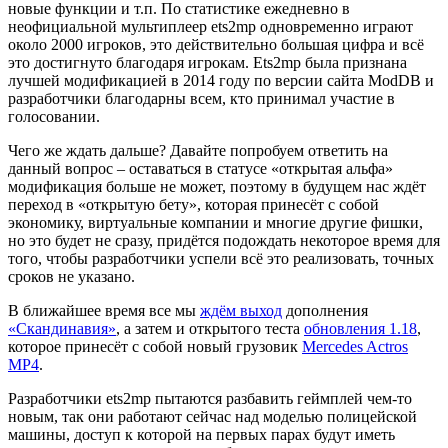
новые функции и т.п. По статистике ежедневно в
неофициальной мультиплеер ets2mp одновременно играют
около 2000 игроков, это действительно большая цифра и всё
это достигнуто благодаря игрокам. Ets2mp была признана
лучшей модификацией в 2014 году по версии сайта ModDB и
разработчики благодарны всем, кто принимал участие в
голосовании.
Чего же ждать дальше? Давайте попробуем ответить на
данный вопрос – оставаться в статусе «открытая альфа»
модификация больше не может, поэтому в будущем нас ждёт
переход в «открытую бету», которая принесёт с собой
экономику, виртуальные компании и многие другие фишки,
но это будет не сразу, придётся подождать некоторое время для
того, чтобы разработчики успели всё это реализовать, точных
сроков не указано.
В ближайшее время все мы
ждём выход
дополнения
«Скандинавия»
, а затем и открытого теста
обновления 1.18
,
которое принесёт с собой новый грузовик
Mercedes Actros
MP4
.
Разработчики ets2mp пытаются разбавить геймплей чем-то
новым, так они работают сейчас над моделью полицейской
машины, доступ к которой на первых парах будут иметь