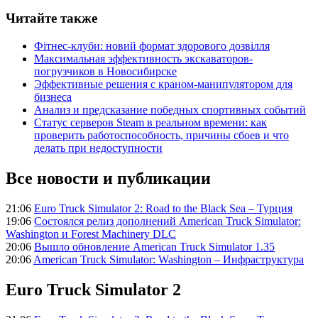
Читайте также
Фітнес-клуби: новий формат здорового дозвілля
Максимальная эффективность экскаваторов-
погрузчиков в Новосибирске
Эффективные решения с краном-манипулятором для
бизнеса
Анализ и предсказание победных спортивных событий
Статус серверов Steam в реальном времени: как
проверить работоспособность, причины сбоев и что
делать при недоступности
Все новости и публикации
21:06
Euro Truck Simulator 2: Road to the Black Sea – Турция
19:06
Состоялся релиз дополнений American Truck Simulator:
Washington и Forest Machinery DLC
20:06
Вышло обновление American Truck Simulator 1.35
20:06
American Truck Simulator: Washington – Инфраструктура
Euro Truck Simulator 2