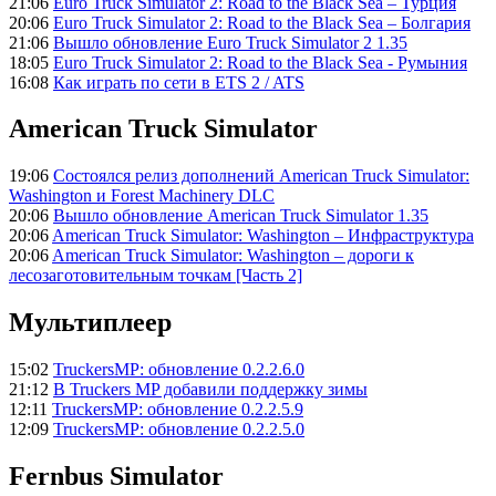
21:06
Euro Truck Simulator 2: Road to the Black Sea – Турция
20:06
Euro Truck Simulator 2: Road to the Black Sea – Болгария
21:06
Вышло обновление Euro Truck Simulator 2 1.35
18:05
Euro Truck Simulator 2: Road to the Black Sea - Румыния
16:08
Как играть по сети в ETS 2 / ATS
American Truck Simulator
19:06
Состоялся релиз дополнений American Truck Simulator:
Washington и Forest Machinery DLC
20:06
Вышло обновление American Truck Simulator 1.35
20:06
American Truck Simulator: Washington – Инфраструктура
20:06
American Truck Simulator: Washington – дороги к
лесозаготовительным точкам [Часть 2]
Мультиплеер
15:02
TruckersMP: обновление 0.2.2.6.0
21:12
В Truckers MP добавили поддержку зимы
12:11
TruckersMP: обновление 0.2.2.5.9
12:09
TruckersMP: обновление 0.2.2.5.0
Fernbus Simulator