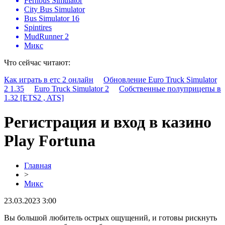
Fernbus Simulator
City Bus Simulator
Bus Simulator 16
Spintires
MudRunner 2
Микс
Что сейчас читают:
Как играть в етс 2 онлайн
Обновление Euro Truck Simulator
2 1.35
Euro Truck Simulator 2
Собственные полуприцепы в
1.32 [ETS2 , ATS]
Регистрация и вход в казино
Play Fortuna
Главная
>
Микс
23.03.2023 3:00
Вы большой любитель острых ощущений, и готовы рискнуть