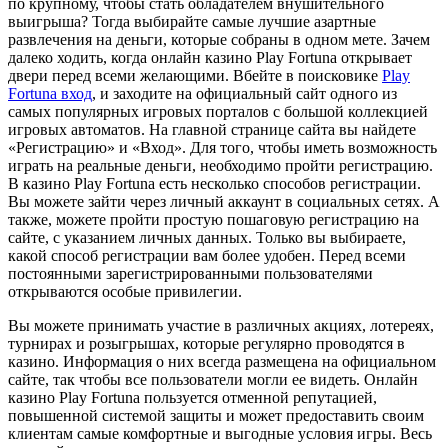
по крупному, чтобы стать обладателем внушительного
выигрыша? Тогда выбирайте самые лучшие азартные
развлечения на деньги, которые собраны в одном мете. Зачем
далеко ходить, когда онлайн казино Play Fortuna открывает
двери перед всеми желающими. Вбейте в поисковике
Play
Fortuna вход
, и заходите на официальный сайт одного из
самых популярных игровых порталов с большой коллекцией
игровых автоматов. На главной странице сайта вы найдете
«Регистрацию» и «Вход». Для того, чтобы иметь возможность
играть на реальные деньги, необходимо пройти регистрацию.
В казино Play Fortuna есть несколько способов регистрации.
Вы можете зайти через личный аккаунт в социальных сетях. А
также, можете пройти простую пошаговую регистрацию на
сайте, с указанием личных данных. Только вы выбираете,
какой способ регистрации вам более удобен. Перед всеми
постоянными зарегистрированными пользователями
открываются особые привилегии.
Вы можете принимать участие в различных акциях, лотереях,
турнирах и розыгрышах, которые регулярно проводятся в
казино. Информация о них всегда размещена на официальном
сайте, так чтобы все пользователи могли ее видеть. Онлайн
казино Play Fortuna пользуется отменной репутацией,
повышенной системой защиты и может предоставить своим
клиентам самые комфортные и выгодные условия игры. Весь