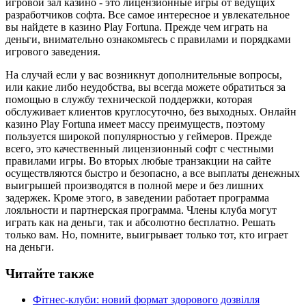
игровой зал казино - это лицензионные игры от ведущих
разработчиков софта. Все самое интересное и увлекательное
вы найдете в казино Play Fortuna. Прежде чем играть на
деньги, внимательно ознакомьтесь с правилами и порядками
игрового заведения.
На случай если у вас возникнут дополнительные вопросы,
или какие либо неудобства, вы всегда можете обратиться за
помощью в службу технической поддержки, которая
обслуживает клиентов круглосуточно, без выходных. Онлайн
казино Play Fortuna имеет массу преимуществ, поэтому
пользуется широкой популярностью у геймеров. Прежде
всего, это качественный лицензионный софт с честными
правилами игры. Во вторых любые транзакции на сайте
осуществляются быстро и безопасно, а все выплаты денежных
выигрышей производятся в полной мере и без лишних
задержек. Кроме этого, в заведении работает программа
лояльности и партнерская программа. Члены клуба могут
играть как на деньги, так и абсолютно бесплатно. Решать
только вам. Но, помните, выигрывает только тот, кто играет
на деньги.
Читайте также
Фітнес-клуби: новий формат здорового дозвілля