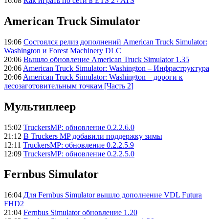
16:08
Как играть по сети в ETS 2 / ATS
American Truck Simulator
19:06
Состоялся релиз дополнений American Truck Simulator:
Washington и Forest Machinery DLC
20:06
Вышло обновление American Truck Simulator 1.35
20:06
American Truck Simulator: Washington – Инфраструктура
20:06
American Truck Simulator: Washington – дороги к
лесозаготовительным точкам [Часть 2]
Мультиплеер
15:02
TruckersMP: обновление 0.2.2.6.0
21:12
В Truckers MP добавили поддержку зимы
12:11
TruckersMP: обновление 0.2.2.5.9
12:09
TruckersMP: обновление 0.2.2.5.0
Fernbus Simulator
16:04
Для Fernbus Simulator вышло дополнение VDL Futura
FHD2
21:04
Fernbus Simulator обновление 1.20