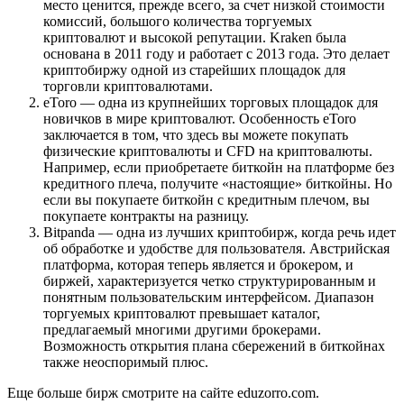
место ценится, прежде всего, за счет низкой стоимости
комиссий, большого количества торгуемых
криптовалют и высокой репутации. Kraken была
основана в 2011 году и работает с 2013 года. Это делает
криптобиржу одной из старейших площадок для
торговли криптовалютами.
eToro — одна из крупнейших торговых площадок для
новичков в мире криптовалют. Особенность eToro
заключается в том, что здесь вы можете покупать
физические криптовалюты и CFD на криптовалюты.
Например, если приобретаете биткойн на платформе без
кредитного плеча, получите «настоящие» биткойны. Но
если вы покупаете биткойн с кредитным плечом, вы
покупаете контракты на разницу.
Bitpanda — одна из лучших криптобирж, когда речь идет
об обработке и удобстве для пользователя. Австрийская
платформа, которая теперь является и брокером, и
биржей, характеризуется четко структурированным и
понятным пользовательским интерфейсом. Диапазон
торгуемых криптовалют превышает каталог,
предлагаемый многими другими брокерами.
Возможность открытия плана сбережений в биткойнах
также неоспоримый плюс.
Еще больше бирж смотрите на сайте eduzorro.com.