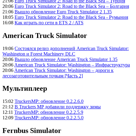
21:06
Euro Truck Simulator 2: Road to the Black Sea – Турция
20:06
Euro Truck Simulator 2: Road to the Black Sea – Болгария
21:06
Вышло обновление Euro Truck Simulator 2 1.35
18:05
Euro Truck Simulator 2: Road to the Black Sea - Румыния
16:08
Как играть по сети в ETS 2 / ATS
American Truck Simulator
19:06
Состоялся релиз дополнений American Truck Simulator:
Washington и Forest Machinery DLC
20:06
Вышло обновление American Truck Simulator 1.35
20:06
American Truck Simulator: Washington – Инфраструктура
20:06
American Truck Simulator: Washington – дороги к
лесозаготовительным точкам [Часть 2]
Мультиплеер
15:02
TruckersMP: обновление 0.2.2.6.0
21:12
В Truckers MP добавили поддержку зимы
12:11
TruckersMP: обновление 0.2.2.5.9
12:09
TruckersMP: обновление 0.2.2.5.0
Fernbus Simulator