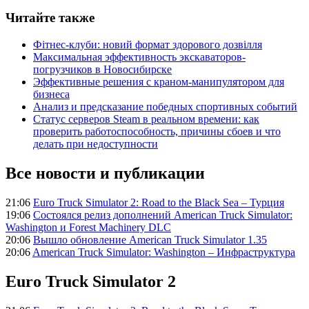
Читайте также
Фітнес-клуби: новий формат здорового дозвілля
Максимальная эффективность экскаваторов-
погрузчиков в Новосибирске
Эффективные решения с краном-манипулятором для
бизнеса
Анализ и предсказание победных спортивных событий
Статус серверов Steam в реальном времени: как
проверить работоспособность, причины сбоев и что
делать при недоступности
Все новости и публикации
21:06
Euro Truck Simulator 2: Road to the Black Sea – Турция
19:06
Состоялся релиз дополнений American Truck Simulator:
Washington и Forest Machinery DLC
20:06
Вышло обновление American Truck Simulator 1.35
20:06
American Truck Simulator: Washington – Инфраструктура
Euro Truck Simulator 2