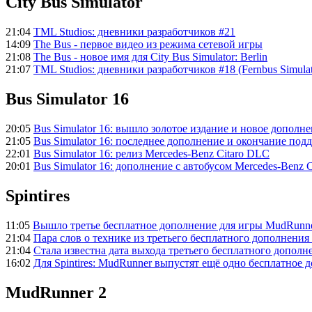
City Bus Simulator
21:04
TML Studios: дневники разработчиков #21
14:09
The Bus - первое видео из режима сетевой игры
21:08
The Bus - новое имя для City Bus Simulator: Berlin
21:07
TML Studios: дневники разработчиков #18 (Fernbus Simulato
Bus Simulator 16
20:05
Bus Simulator 16: вышло золотое издание и новое дополн
21:05
Bus Simulator 16: последнее дополнение и окончание по
22:01
Bus Simulator 16: релиз Mercedes-Benz Citaro DLC
20:01
Bus Simulator 16: дополнение с автобусом Mercedes-Benz C
Spintires
11:05
Вышло третье бесплатное дополнение для игры MudRunn
21:04
Пара слов о технике из третьего бесплатного дополнени
21:04
Стала известна дата выхода третьего бесплатного допол
16:02
Для Spintires: MudRunner выпустят ещё одно бесплатное 
MudRunner 2