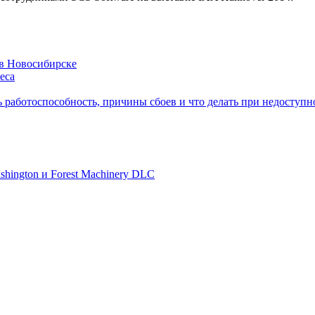
 в Новосибирске
еса
ь работоспособность, причины сбоев и что делать при недоступн
shington и Forest Machinery DLC