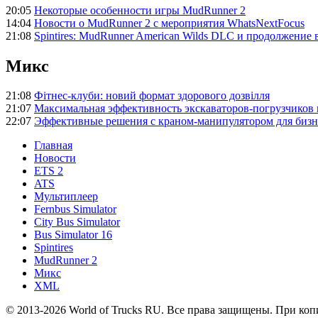
20:05
Некоторые особенности игры MudRunner 2
14:04
Новости о MudRunner 2 с мероприятия WhatsNextFocus
21:08
Spintires: MudRunner American Wilds DLC и продолжение 
Микс
21:08
Фітнес-клуби: новий формат здорового дозвілля
21:07
Максимальная эффективность экскаваторов-погрузчиков
22:07
Эффективные решения с краном-манипулятором для бизн
Главная
Новости
ETS 2
ATS
Мультиплеер
Fernbus Simulator
City Bus Simulator
Bus Simulator 16
Spintires
MudRunner 2
Микс
XML
© 2013-2026 World of Trucks RU. Все права защищены. При коп