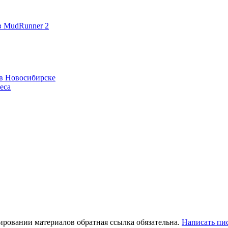
в MudRunner 2
 в Новосибирске
еса
ировании материалов обратная ссылка обязательна.
Написать пи