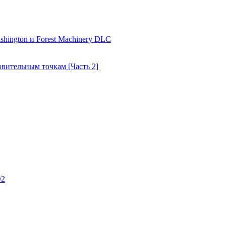
shington и Forest Machinery DLC
товительным точкам [Часть 2]
D2