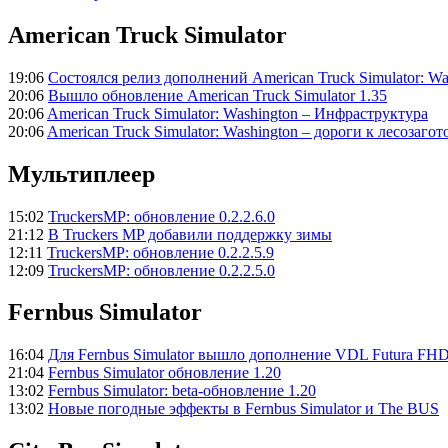
American Truck Simulator
19:06
Состоялся релиз дополнений American Truck Simulator: Wa
20:06
Вышло обновление American Truck Simulator 1.35
20:06
American Truck Simulator: Washington – Инфраструктура
20:06
American Truck Simulator: Washington – дороги к лесозаго
Мультиплеер
15:02
TruckersMP: обновление 0.2.2.6.0
21:12
В Truckers MP добавили поддержку зимы
12:11
TruckersMP: обновление 0.2.2.5.9
12:09
TruckersMP: обновление 0.2.2.5.0
Fernbus Simulator
16:04
Для Fernbus Simulator вышло дополнение VDL Futura FH
21:04
Fernbus Simulator обновление 1.20
13:02
Fernbus Simulator: beta-обновление 1.20
13:02
Новые погодные эффекты в Fernbus Simulator и The BUS