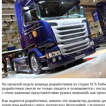
На прошлой неделе команда разработчиков из студии SCS Soft
разработчики смогли не только увидеть и познакомится с посл
с очень важными представителями разных компаний, как произв
Как надеются разработчики, именно эти знакомства должны дат
приведена выборка самых интересных фотографий, сделанных с