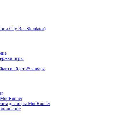
r и City Bus Simulator)
ение
ддержки игры
itaro выйдет 25 января
er
я MudRunner
нения для игры MudRunner
дополнение