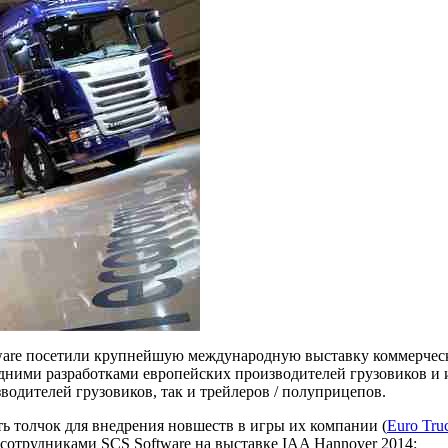
ware посетили крупнейшую международную выставку коммерческо
едними разработками европейских производителей грузовиков и 
одителей грузовиков, так и трейлеров / полуприцепов.
ь толчок для внедрения новшеств в игры их компании (
Euro Truc
отрудниками SCS Software на выставке IAA Hannover 2014: