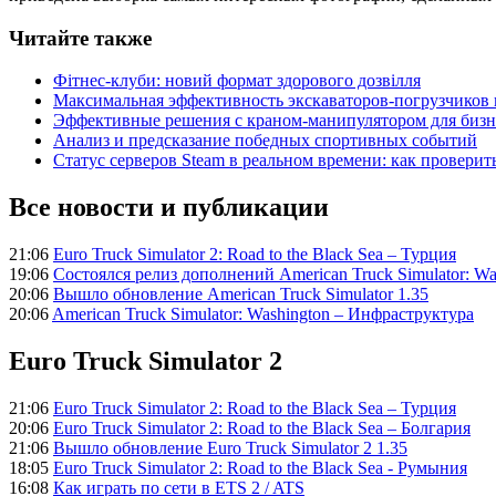
Читайте также
Фітнес-клуби: новий формат здорового дозвілля
Максимальная эффективность экскаваторов-погрузчиков
Эффективные решения с краном-манипулятором для бизн
Анализ и предсказание победных спортивных событий
Статус серверов Steam в реальном времени: как проверит
Все новости и публикации
21:06
Euro Truck Simulator 2: Road to the Black Sea – Турция
19:06
Состоялся релиз дополнений American Truck Simulator: Wa
20:06
Вышло обновление American Truck Simulator 1.35
20:06
American Truck Simulator: Washington – Инфраструктура
Euro Truck Simulator 2
21:06
Euro Truck Simulator 2: Road to the Black Sea – Турция
20:06
Euro Truck Simulator 2: Road to the Black Sea – Болгария
21:06
Вышло обновление Euro Truck Simulator 2 1.35
18:05
Euro Truck Simulator 2: Road to the Black Sea - Румыния
16:08
Как играть по сети в ETS 2 / ATS