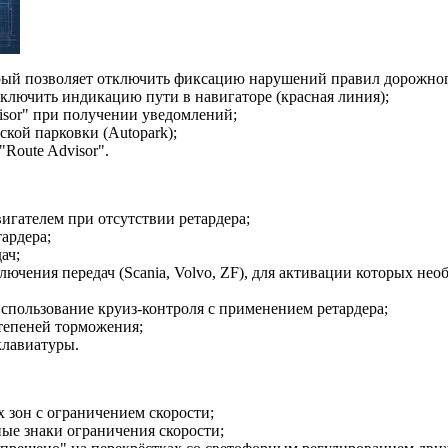
торый позволяет отключить фиксацию нарушений правил дорожно
тключить индикацию пути в навигаторе (красная линия);
isor" при получении уведомлений;
кой парковки (Autopark);
Route Advisor".
игателем при отсутствии ретардера;
ардера;
ач;
ючения передач (Scania, Volvo, ZF), для активации которых не
использование круиз-контроля с применением ретардера;
степеней торможения;
клавиатуры.
 зон с ограничением скорости;
ые знаки ограничения скорости;