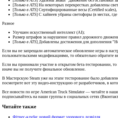
[
Только в ATS
] Удалены знаки "Движение без остановки з
[
Только в ATS
] На некоторых перекрестках добавлены све
[
Только в ATS
] Сертифицированные весы (Certified scales)
[
Только в ATS
] С хайвеев убраны светофоры (в местах, где
Разное
Улучшен искуственный интеллект (AI);
Размер штрафов за нарушение правил дорожного движения
[
Только в ATS
] Добавлены достижения для дополнения "Н
Если вы не запрещали автоматическое обновление игры в настр
пользовательскими модификациями, то обязательно обратите вн
Если вы принимали участие в открытом бета-тестировании, то н
иначе вы не получите финальное обновление.
В Мастерскую Steam уже на этапе тестирование было добавлено
посмотрите вот эту видео-инструкцию от разработчиков, в ко
Все новости по игре American Truck Simulator — читайте в на
подписывайтесь на наши группы в социальных сетях (Вконтакт
Читайте также
Фітнес-клуби: новий формат здорового дозвілля