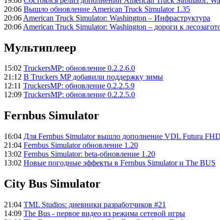
19:06
Состоялся релиз дополнений American Truck Simulator: Wa
20:06
Вышло обновление American Truck Simulator 1.35
20:06
American Truck Simulator: Washington – Инфраструктура
20:06
American Truck Simulator: Washington – дороги к лесозаго
Мультиплеер
15:02
TruckersMP: обновление 0.2.2.6.0
21:12
В Truckers MP добавили поддержку зимы
12:11
TruckersMP: обновление 0.2.2.5.9
12:09
TruckersMP: обновление 0.2.2.5.0
Fernbus Simulator
16:04
Для Fernbus Simulator вышло дополнение VDL Futura FH
21:04
Fernbus Simulator обновление 1.20
13:02
Fernbus Simulator: beta-обновление 1.20
13:02
Новые погодные эффекты в Fernbus Simulator и The BUS
City Bus Simulator
21:04
TML Studios: дневники разработчиков #21
14:09
The Bus - первое видео из режима сетевой игры