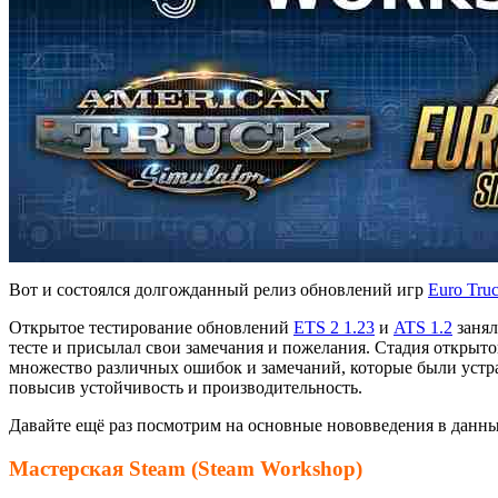
Вот и состоялся долгожданный релиз обновлений игр
Euro Truc
Открытое тестирование обновлений
ETS 2 1.23
и
ATS 1.2
заня
тесте и присылал свои замечания и пожелания. Стадия открыто
множество различных ошибок и замечаний, которые были устра
повысив устойчивость и производительность.
Давайте ещё раз посмотрим на основные нововведения в данн
Мастерская Steam (Steam Workshop)