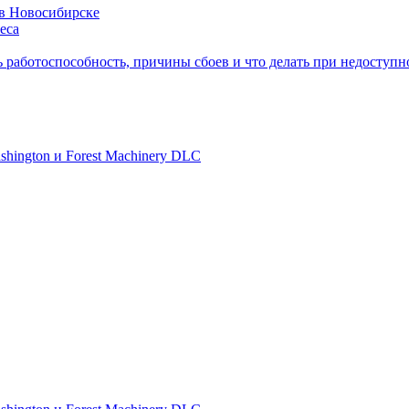
 в Новосибирске
еса
ь работоспособность, причины сбоев и что делать при недоступн
shington и Forest Machinery DLC