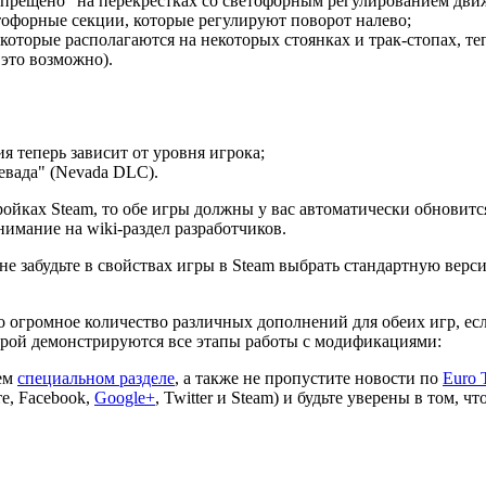
апрещено" на перекрёстках со светофорным регулированием дви
тофорные секции, которые регулируют поворот налево;
, которые располагаются на некоторых стоянках и трак-стопах, т
 это возможно).
 теперь зависит от уровня игрока;
евада" (Nevada DLC).
ойках Steam, то обе игры должны у вас автоматически обновится
имание на wiki-раздел разработчиков.
е забудьте в свойствах игры в Steam выбрать стандартную верси
 огромное количество различных дополнений для обеих игр, если
торой демонстрируются все этапы работы с модификациями:
шем
специальном разделе
, а также не пропустите новости по
Euro 
е, Facebook,
Google+
, Twitter и Steam) и будьте уверены в том,