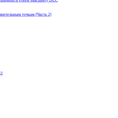
shington и Forest Machinery DLC
товительным точкам [Часть 2]
D2