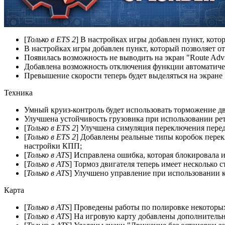
[
Только в ETS 2
] В настройках игры добавлен пункт, ко
В настройках игры добавлен пункт, который позволяет о
Появилась возможность не выводить на экран "Route Adv
Добавлена возможность отключения функции автоматичес
Превышение скорости теперь будет выделяться на экране "
Техника
Умный круиз-контроль будет использовать торможение дв
Улучшена устойчивость грузовика при использовании рет
[
Только в ETS 2
] Улучшена симуляция переключения перед
[
Только в ETS 2
] Добавлены реальные типы коробок перекл
настройки КПП;
[
Только в ATS
] Исправлена ошибка, которая блокировала 
[
Только в ATS
] Тормоз двигателя теперь имеет несколько 
[
Только в ATS
] Улучшено управление при использовании 
Карта
[
Только в ATS
] Проведены работы по полировке некоторых
[
Только в ATS
] На игровую карту добавлены дополнительн