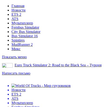
Главная
Новости
ETS 2
ATS
Мультиплеер
Fernbus Simulator
City Bus Simulator
Bus Simulator 16
Spintires
MudRunner 2
Микс
Показать меню
Euro Truck Simulator 2: Road to the Black Sea – Турция
Написать письмо
Новости
ETS 2
ATS
Мультиплеер