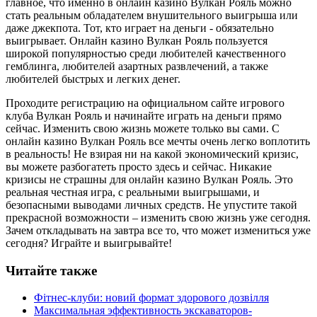
главное, что именно в онлайн казино Вулкан Рояль можно
стать реальным обладателем внушительного выигрыша или
даже джекпота. Тот, кто играет на деньги - обязательно
выигрывает. Онлайн казино Вулкан Рояль пользуется
широкой популярностью среди любителей качественного
гемблинга, любителей азартных развлечений, а также
любителей быстрых и легких денег.
Проходите регистрацию на официальном сайте игрового
клуба Вулкан Рояль и начинайте играть на деньги прямо
сейчас. Изменить свою жизнь можете только вы сами. С
онлайн казино Вулкан Рояль все мечты очень легко воплотить
в реальность! Не взирая ни на какой экономический кризис,
вы можете разбогатеть просто здесь и сейчас. Никакие
кризисы не страшны для онлайн казино Вулкан Рояль. Это
реальная честная игра, с реальными выигрышами, и
безопасными выводами личных средств. Не упустите такой
прекрасной возможности – изменить свою жизнь уже сегодня.
Зачем откладывать на завтра все то, что может измениться уже
сегодня? Играйте и выигрывайте!
Читайте также
Фітнес-клуби: новий формат здорового дозвілля
Максимальная эффективность экскаваторов-