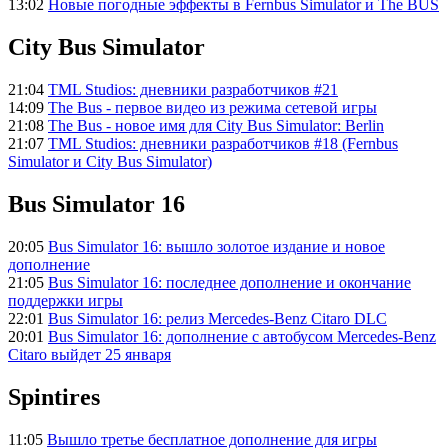
13:02
Новые погодные эффекты в Fernbus Simulator и The BUS
City Bus Simulator
21:04
TML Studios: дневники разработчиков #21
14:09
The Bus - первое видео из режима сетевой игры
21:08
The Bus - новое имя для City Bus Simulator: Berlin
21:07
TML Studios: дневники разработчиков #18 (Fernbus
Simulator и City Bus Simulator)
Bus Simulator 16
20:05
Bus Simulator 16: вышло золотое издание и новое
дополнение
21:05
Bus Simulator 16: последнее дополнение и окончание
поддержки игры
22:01
Bus Simulator 16: релиз Mercedes-Benz Citaro DLC
20:01
Bus Simulator 16: дополнение с автобусом Mercedes-Benz
Citaro выйдет 25 января
Spintires
11:05
Вышло третье бесплатное дополнение для игры