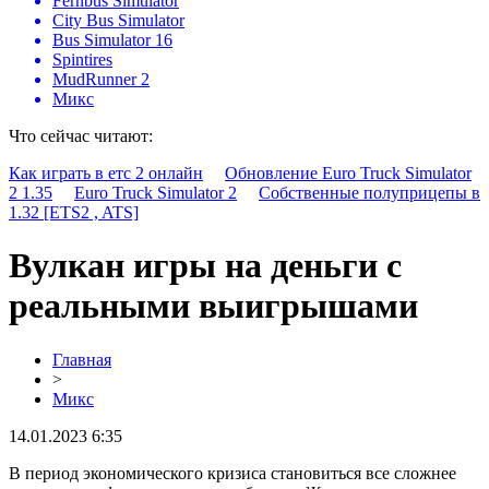
Fernbus Simulator
City Bus Simulator
Bus Simulator 16
Spintires
MudRunner 2
Микс
Что сейчас читают:
Как играть в етс 2 онлайн
Обновление Euro Truck Simulator
2 1.35
Euro Truck Simulator 2
Собственные полуприцепы в
1.32 [ETS2 , ATS]
Вулкан игры на деньги с
реальными выигрышами
Главная
>
Микс
14.01.2023 6:35
В период экономического кризиса становиться все сложнее