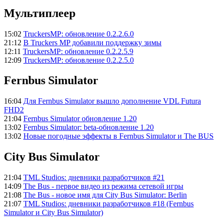
Мультиплеер
15:02
TruckersMP: обновление 0.2.2.6.0
21:12
В Truckers MP добавили поддержку зимы
12:11
TruckersMP: обновление 0.2.2.5.9
12:09
TruckersMP: обновление 0.2.2.5.0
Fernbus Simulator
16:04
Для Fernbus Simulator вышло дополнение VDL Futura
FHD2
21:04
Fernbus Simulator обновление 1.20
13:02
Fernbus Simulator: beta-обновление 1.20
13:02
Новые погодные эффекты в Fernbus Simulator и The BUS
City Bus Simulator
21:04
TML Studios: дневники разработчиков #21
14:09
The Bus - первое видео из режима сетевой игры
21:08
The Bus - новое имя для City Bus Simulator: Berlin
21:07
TML Studios: дневники разработчиков #18 (Fernbus
Simulator и City Bus Simulator)