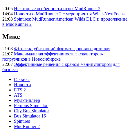
20:05
Некоторые особенности игры MudRunner 2
14:04
Новости о MudRunner 2 с мероприятия WhatsNextFocus
21:08
Spintires: MudRunner American Wilds DLC и продолжение
в MudRunner 2
Микс
21:08
Фітнес-клуби: новий формат здорового дозвілля
21:07
Максимальная эффективность экскаваторов-
погрузчиков в Новосибирске
22:07
Эффективные решения с краном-манипулятором для
бизнеса
Главная
Новости
ETS 2
ATS
Мультиплеер
Fernbus Simulator
City Bus Simulator
Bus Simulator 16
Spintires
MudRunner 2