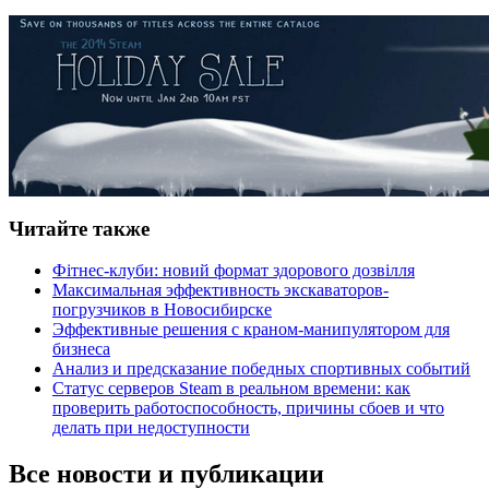
Читайте также
Фітнес-клуби: новий формат здорового дозвілля
Максимальная эффективность экскаваторов-
погрузчиков в Новосибирске
Эффективные решения с краном-манипулятором для
бизнеса
Анализ и предсказание победных спортивных событий
Статус серверов Steam в реальном времени: как
проверить работоспособность, причины сбоев и что
делать при недоступности
Все новости и публикации