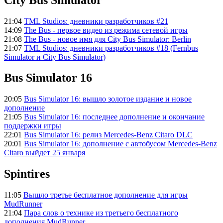
21:04
TML Studios: дневники разработчиков #21
14:09
The Bus - первое видео из режима сетевой игры
21:08
The Bus - новое имя для City Bus Simulator: Berlin
21:07
TML Studios: дневники разработчиков #18 (Fernbus
Simulator и City Bus Simulator)
Bus Simulator 16
20:05
Bus Simulator 16: вышло золотое издание и новое
дополнение
21:05
Bus Simulator 16: последнее дополнение и окончание
поддержки игры
22:01
Bus Simulator 16: релиз Mercedes-Benz Citaro DLC
20:01
Bus Simulator 16: дополнение с автобусом Mercedes-Benz
Citaro выйдет 25 января
Spintires
11:05
Вышло третье бесплатное дополнение для игры
MudRunner
21:04
Пара слов о технике из третьего бесплатного
дополнения MudRunner