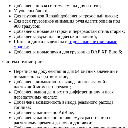
Добавлена новая система смены дня и ночи;
Улучшены блики;
Для грузовиков Renault добавлены трехосный шасси;
Для всех грузовиков анимация руля адаптирована под
900 градусов;
Добавлены новые аватарки и переработан стиль старых;
Добавлены звуки для подвесок и сидений;
Шины и диски выделены в
отдельные, независимые
модели
;
Добавлены новые звуки для грузовика DAF XF Euro 6;
Система телеметрии:
Переписана документация для 64-битных значений и
повышено их соответствие;
Добавлена возможность вывода используемой в
настоящий момент передачи;
Добавлен вывод данных по дифференциалу и всех
передаточных числах;
Добавлена возможность вывода реального расхода
топлива;
Добавлены данные по AdBlue;
Добавлены данные по оставшемуся расстоянию и
расчетному времени до точки доставки;
Добавлены данные по текущему ограничению скорости;