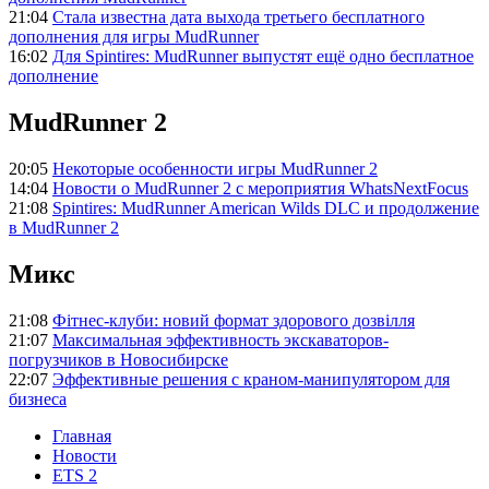
21:04
Стала известна дата выхода третьего бесплатного
дополнения для игры MudRunner
16:02
Для Spintires: MudRunner выпустят ещё одно бесплатное
дополнение
MudRunner 2
20:05
Некоторые особенности игры MudRunner 2
14:04
Новости о MudRunner 2 с мероприятия WhatsNextFocus
21:08
Spintires: MudRunner American Wilds DLC и продолжение
в MudRunner 2
Микс
21:08
Фітнес-клуби: новий формат здорового дозвілля
21:07
Максимальная эффективность экскаваторов-
погрузчиков в Новосибирске
22:07
Эффективные решения с краном-манипулятором для
бизнеса
Главная
Новости
ETS 2